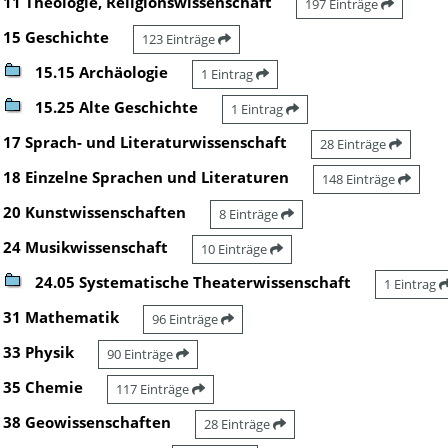
11 Theologie, Religionswissenschaft
197 Einträge
15 Geschichte
123 Einträge
15.15 Archäologie
1 Eintrag
15.25 Alte Geschichte
1 Eintrag
17 Sprach- und Literaturwissenschaft
28 Einträge
18 Einzelne Sprachen und Literaturen
148 Einträge
20 Kunstwissenschaften
8 Einträge
24 Musikwissenschaft
10 Einträge
24.05 Systematische Theaterwissenschaft
1 Eintrag
31 Mathematik
96 Einträge
33 Physik
90 Einträge
35 Chemie
117 Einträge
38 Geowissenschaften
28 Einträge