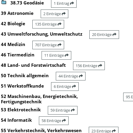
38.73 Geodäsie
1 Eintrag
39 Astronomie
2 Einträge
42 Biologie
135 Einträge
43 Umweltforschung, Umweltschutz
20 Einträge
44 Medizin
707 Einträge
46 Tiermedizin
11 Einträge
48 Land- und Forstwirtschaft
156 Einträge
50 Technik allgemein
44 Einträge
51 Werkstoffkunde
6 Einträge
52 Maschinenbau, Energietechnik,
95 
Fertigungstechnik
53 Elektrotechnik
59 Einträge
54 Informatik
58 Einträge
55 Verkehrstechnik, Verkehrswesen
23 Einträge