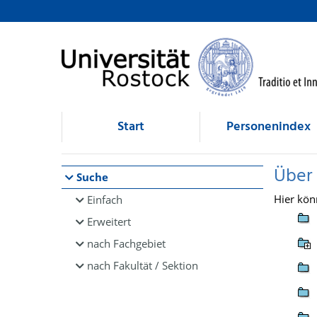
Browsen
direkt zum Inhalt
Start
Personenindex
Über
Suche
Hier kön
Einfach
Erweitert
nach Fachgebiet
nach Fakultät / Sektion