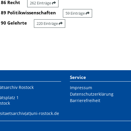
86 Recht
262 Einträge
89 Politikwissenschaften
59 Einträge
90 Gelehrte
220 Einträge
Service
ätsarchiv Rostock
Impressum
Datenschutzerklärung
ätsplatz 1
Barrierefreiheit
stock
sitaetsarchiv(at)uni-rostock.de