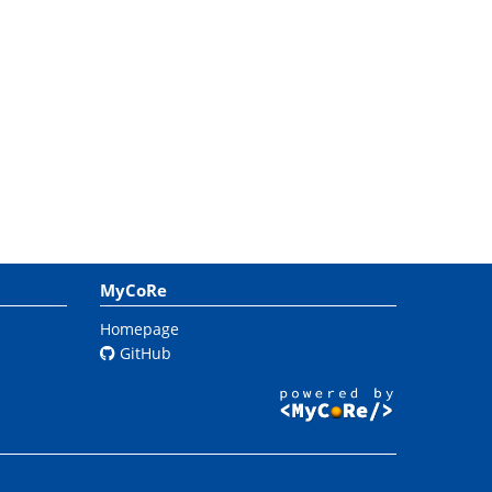
MyCoRe
Homepage
GitHub