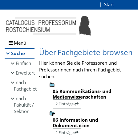
Browsen
Start
Login
direkt zum Inhalt
Menü
Über Fachgebiete browsen
Suche
Hier können Sie die Professoren und
Einfach
Professorinnen nach Ihrem Fachgebiet
Erweitert
suchen.
nach
Fachgebiet
05 Kommunikations- und
Medienwissenschaften
nach
2 Einträge
Fakultät /
Sektion
06 Information und
Dokumentation
2 Einträge