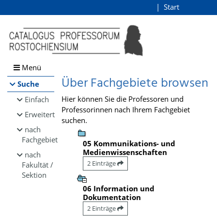
Browsen
Start
Login
direkt zum Inhalt
Menü
Über Fachgebiete browsen
Suche
Hier können Sie die Professoren und
Einfach
Professorinnen nach Ihrem Fachgebiet
Erweitert
suchen.
nach
Fachgebiet
05 Kommunikations- und
Medienwissenschaften
nach
2 Einträge
Fakultät /
Sektion
06 Information und
Dokumentation
2 Einträge