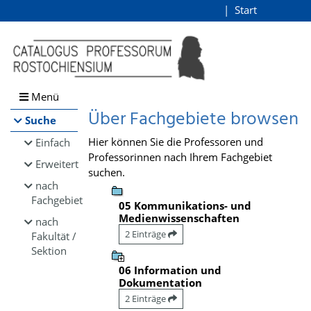
Browsen
Start
Login
direkt zum Inhalt
Menü
Über Fachgebiete browsen
Suche
Hier können Sie die Professoren und
Einfach
Professorinnen nach Ihrem Fachgebiet
Erweitert
suchen.
nach
Fachgebiet
05 Kommunikations- und
Medienwissenschaften
nach
2 Einträge
Fakultät /
Sektion
06 Information und
Dokumentation
2 Einträge