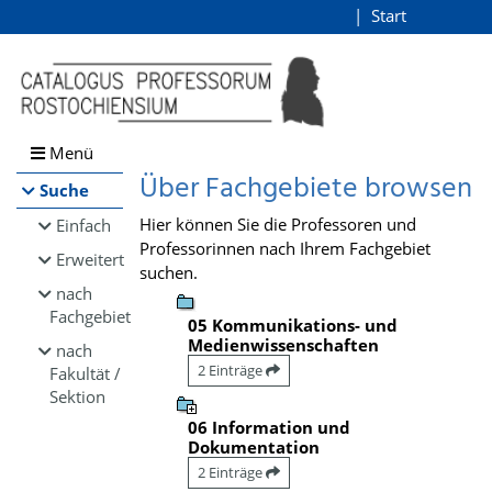
Browsen
Start
Login
direkt zum Inhalt
Menü
Über Fachgebiete browsen
Suche
Hier können Sie die Professoren und
Einfach
Professorinnen nach Ihrem Fachgebiet
Erweitert
suchen.
nach
Fachgebiet
05 Kommunikations- und
Medienwissenschaften
nach
2 Einträge
Fakultät /
Sektion
06 Information und
Dokumentation
2 Einträge