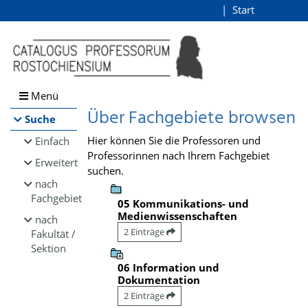
Browsen
Start
Login
direkt zum Inhalt
Menü
Über Fachgebiete browsen
Suche
Hier können Sie die Professoren und
Einfach
Professorinnen nach Ihrem Fachgebiet
Erweitert
suchen.
nach
Fachgebiet
05 Kommunikations- und
Medienwissenschaften
nach
2 Einträge
Fakultät /
Sektion
06 Information und
Dokumentation
2 Einträge