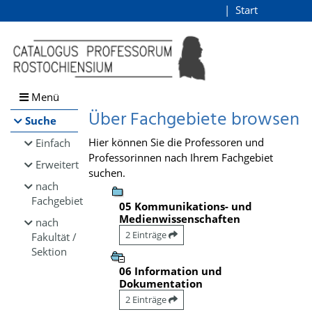
Browsen
Start
Login
direkt zum Inhalt
Menü
Über Fachgebiete browsen
Suche
Hier können Sie die Professoren und
Einfach
Professorinnen nach Ihrem Fachgebiet
Erweitert
suchen.
nach
Fachgebiet
05 Kommunikations- und
Medienwissenschaften
nach
2 Einträge
Fakultät /
Sektion
06 Information und
Dokumentation
2 Einträge