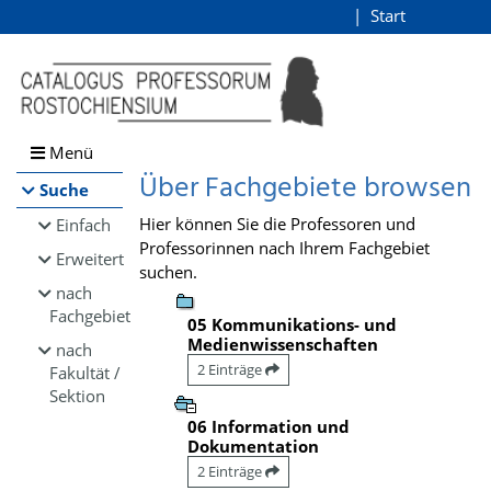
Browsen
Start
Login
direkt zum Inhalt
Menü
Über Fachgebiete browsen
Suche
Hier können Sie die Professoren und
Einfach
Professorinnen nach Ihrem Fachgebiet
Erweitert
suchen.
nach
Fachgebiet
05 Kommunikations- und
Medienwissenschaften
nach
2 Einträge
Fakultät /
Sektion
06 Information und
Dokumentation
2 Einträge