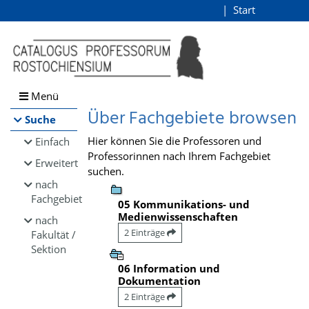
Browsen
Start
Login
direkt zum Inhalt
Menü
Über Fachgebiete browsen
Suche
Hier können Sie die Professoren und
Einfach
Professorinnen nach Ihrem Fachgebiet
Erweitert
suchen.
nach
Fachgebiet
05 Kommunikations- und
Medienwissenschaften
nach
2 Einträge
Fakultät /
Sektion
06 Information und
Dokumentation
2 Einträge