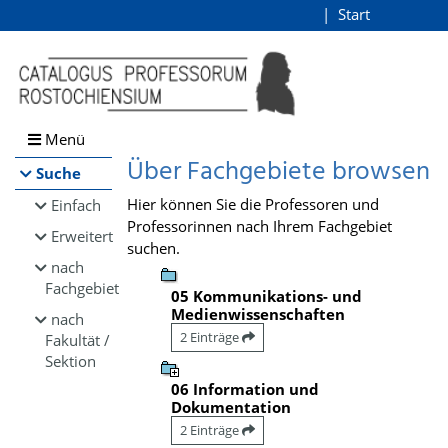
Browsen
Start
Login
direkt zum Inhalt
Menü
Über Fachgebiete browsen
Suche
Hier können Sie die Professoren und
Einfach
Professorinnen nach Ihrem Fachgebiet
Erweitert
suchen.
nach
Fachgebiet
05 Kommunikations- und
Medienwissenschaften
nach
2 Einträge
Fakultät /
Sektion
06 Information und
Dokumentation
2 Einträge