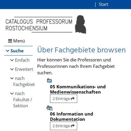
Browsen
Start
Login
direkt zum Inhalt
Menü
Über Fachgebiete browsen
Suche
Hier können Sie die Professoren und
Einfach
Professorinnen nach Ihrem Fachgebiet
Erweitert
suchen.
nach
Fachgebiet
05 Kommunikations- und
Medienwissenschaften
nach
2 Einträge
Fakultät /
Sektion
06 Information und
Dokumentation
2 Einträge