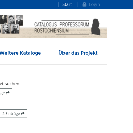
Start
Login
Weitere Kataloge
Über das Projekt
et suchen.
räge
2 Einträge