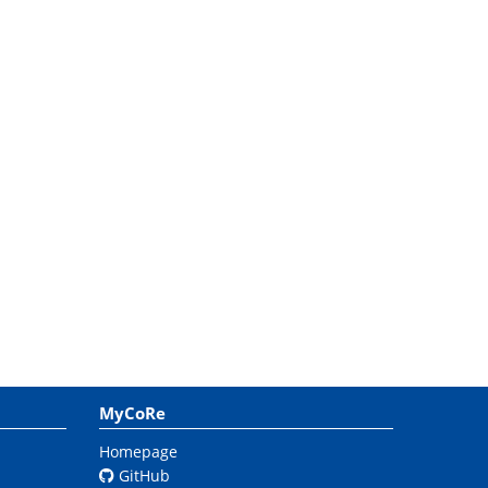
MyCoRe
Homepage
GitHub