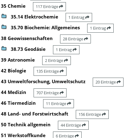
35 Chemie
117 Einträge
35.14 Elektrochemie
1 Eintrag
35.70 Biochemie: Allgemeines
1 Eintrag
38 Geowissenschaften
28 Einträge
38.73 Geodäsie
1 Eintrag
39 Astronomie
2 Einträge
42 Biologie
135 Einträge
43 Umweltforschung, Umweltschutz
20 Einträge
44 Medizin
707 Einträge
46 Tiermedizin
11 Einträge
48 Land- und Forstwirtschaft
156 Einträge
50 Technik allgemein
44 Einträge
51 Werkstoffkunde
6 Einträge