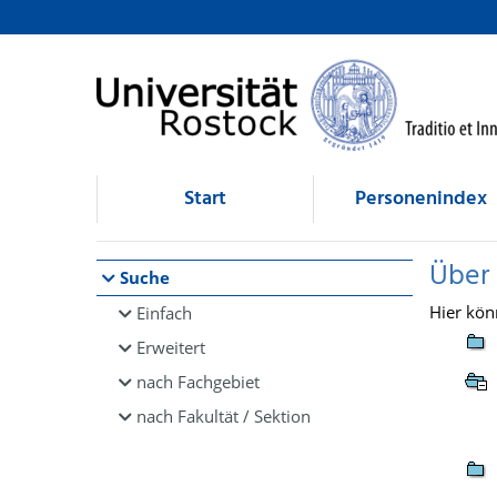
Browsen
direkt zum Inhalt
Start
Personenindex
Über
Suche
Hier kön
Einfach
Erweitert
nach Fachgebiet
nach Fakultät / Sektion