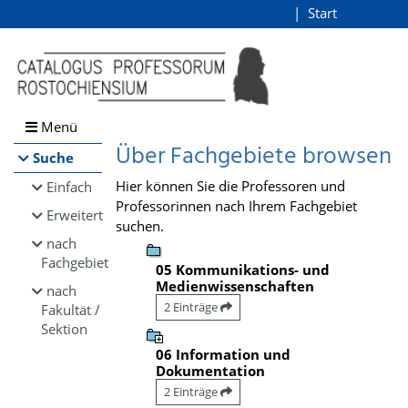
Browsen
Start
Login
direkt zum Inhalt
Menü
Über Fachgebiete browsen
Suche
Hier können Sie die Professoren und
Einfach
Professorinnen nach Ihrem Fachgebiet
Erweitert
suchen.
nach
Fachgebiet
05 Kommunikations- und
Medienwissenschaften
nach
2 Einträge
Fakultät /
Sektion
06 Information und
Dokumentation
2 Einträge