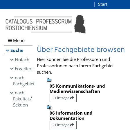
Browsen
Start
Login
direkt zum Inhalt
Menü
Über Fachgebiete browsen
Suche
Hier können Sie die Professoren und
Einfach
Professorinnen nach Ihrem Fachgebiet
Erweitert
suchen.
nach
Fachgebiet
05 Kommunikations- und
Medienwissenschaften
nach
2 Einträge
Fakultät /
Sektion
06 Information und
Dokumentation
2 Einträge