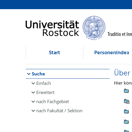
Browsen
direkt zum Inhalt
Start
Personenindex
Über
Suche
Hier kön
Einfach
Erweitert
nach Fachgebiet
nach Fakultät / Sektion