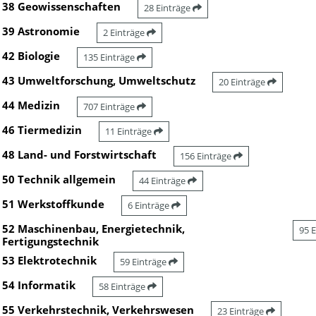
38 Geowissenschaften
28 Einträge
39 Astronomie
2 Einträge
42 Biologie
135 Einträge
43 Umweltforschung, Umweltschutz
20 Einträge
44 Medizin
707 Einträge
46 Tiermedizin
11 Einträge
48 Land- und Forstwirtschaft
156 Einträge
50 Technik allgemein
44 Einträge
51 Werkstoffkunde
6 Einträge
52 Maschinenbau, Energietechnik,
95 
Fertigungstechnik
53 Elektrotechnik
59 Einträge
54 Informatik
58 Einträge
55 Verkehrstechnik, Verkehrswesen
23 Einträge