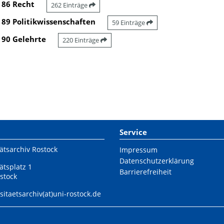
86 Recht
262 Einträge
89 Politikwissenschaften
59 Einträge
90 Gelehrte
220 Einträge
Service
ätsarchiv Rostock
Impressum
Datenschutzerklärung
ätsplatz 1
Barrierefreiheit
stock
sitaetsarchiv(at)uni-rostock.de