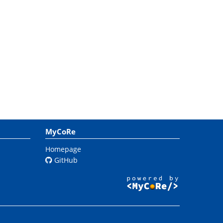
MyCoRe
Homepage
GitHub