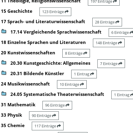
11 Theologie, Religionswissenschaft
197 Einträge
15 Geschichte
123 Einträge
17 Sprach- und Literaturwissenschaft
28 Einträge
17.14 Vergleichende Sprachwissenschaft
6 Einträge
18 Einzelne Sprachen und Literaturen
148 Einträge
20 Kunstwissenschaften
8 Einträge
20.30 Kunstgeschichte: Allgemeines
7 Einträge
20.31 Bildende Künstler
1 Eintrag
24 Musikwissenschaft
10 Einträge
24.05 Systematische Theaterwissenschaft
1 Eintrag
31 Mathematik
96 Einträge
33 Physik
90 Einträge
35 Chemie
117 Einträge