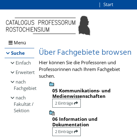
Browsen
Start
Login
direkt zum Inhalt
Menü
Über Fachgebiete browsen
Suche
Hier können Sie die Professoren und
Einfach
Professorinnen nach Ihrem Fachgebiet
Erweitert
suchen.
nach
Fachgebiet
05 Kommunikations- und
Medienwissenschaften
nach
2 Einträge
Fakultät /
Sektion
06 Information und
Dokumentation
2 Einträge