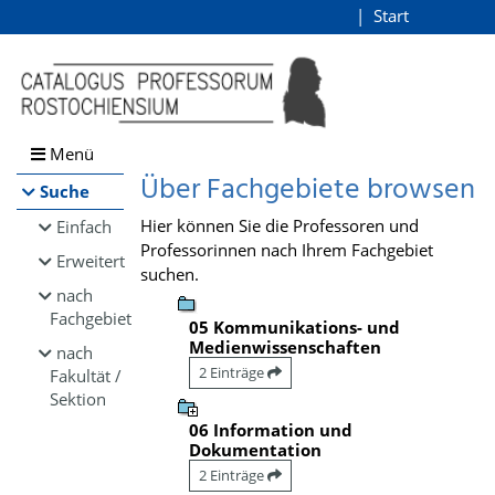
Browsen
Start
Login
direkt zum Inhalt
Menü
Über Fachgebiete browsen
Suche
Hier können Sie die Professoren und
Einfach
Professorinnen nach Ihrem Fachgebiet
Erweitert
suchen.
nach
Fachgebiet
05 Kommunikations- und
Medienwissenschaften
nach
2 Einträge
Fakultät /
Sektion
06 Information und
Dokumentation
2 Einträge