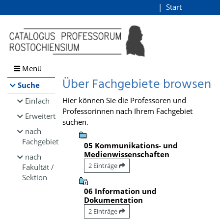
Browsen
Start
Login
direkt zum Inhalt
Menü
Über Fachgebiete browsen
Suche
Hier können Sie die Professoren und
Einfach
Professorinnen nach Ihrem Fachgebiet
Erweitert
suchen.
nach
Fachgebiet
05 Kommunikations- und
Medienwissenschaften
nach
2 Einträge
Fakultät /
Sektion
06 Information und
Dokumentation
2 Einträge