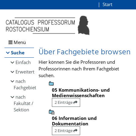
Browsen
Start
Login
direkt zum Inhalt
Menü
Über Fachgebiete browsen
Suche
Hier können Sie die Professoren und
Einfach
Professorinnen nach Ihrem Fachgebiet
Erweitert
suchen.
nach
Fachgebiet
05 Kommunikations- und
Medienwissenschaften
nach
2 Einträge
Fakultät /
Sektion
06 Information und
Dokumentation
2 Einträge