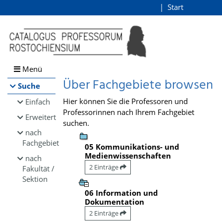
Browsen
Start
Login
direkt zum Inhalt
Menü
Über Fachgebiete browsen
Suche
Hier können Sie die Professoren und
Einfach
Professorinnen nach Ihrem Fachgebiet
Erweitert
suchen.
nach
Fachgebiet
05 Kommunikations- und
Medienwissenschaften
nach
2 Einträge
Fakultät /
Sektion
06 Information und
Dokumentation
2 Einträge