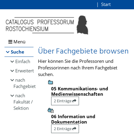
Browsen
Start
Login
direkt zum Inhalt
Menü
Über Fachgebiete browsen
Suche
Hier können Sie die Professoren und
Einfach
Professorinnen nach Ihrem Fachgebiet
Erweitert
suchen.
nach
Fachgebiet
05 Kommunikations- und
Medienwissenschaften
nach
2 Einträge
Fakultät /
Sektion
06 Information und
Dokumentation
2 Einträge