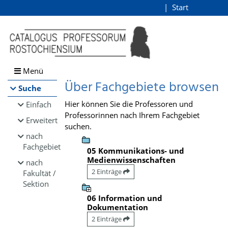
Browsen
Start
Login
direkt zum Inhalt
Menü
Über Fachgebiete browsen
Suche
Hier können Sie die Professoren und
Einfach
Professorinnen nach Ihrem Fachgebiet
Erweitert
suchen.
nach
Fachgebiet
05 Kommunikations- und
Medienwissenschaften
nach
2 Einträge
Fakultät /
Sektion
06 Information und
Dokumentation
2 Einträge