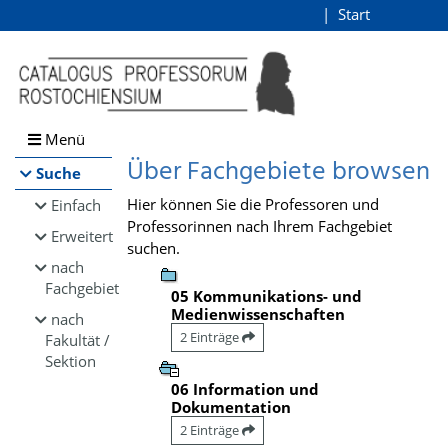
Browsen
Start
Login
direkt zum Inhalt
Menü
Über Fachgebiete browsen
Suche
Hier können Sie die Professoren und
Einfach
Professorinnen nach Ihrem Fachgebiet
Erweitert
suchen.
nach
Fachgebiet
05 Kommunikations- und
Medienwissenschaften
nach
2 Einträge
Fakultät /
Sektion
06 Information und
Dokumentation
2 Einträge