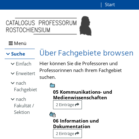
Browsen
Start
Login
direkt zum Inhalt
Menü
Über Fachgebiete browsen
Suche
Hier können Sie die Professoren und
Einfach
Professorinnen nach Ihrem Fachgebiet
Erweitert
suchen.
nach
Fachgebiet
05 Kommunikations- und
Medienwissenschaften
nach
2 Einträge
Fakultät /
Sektion
06 Information und
Dokumentation
2 Einträge