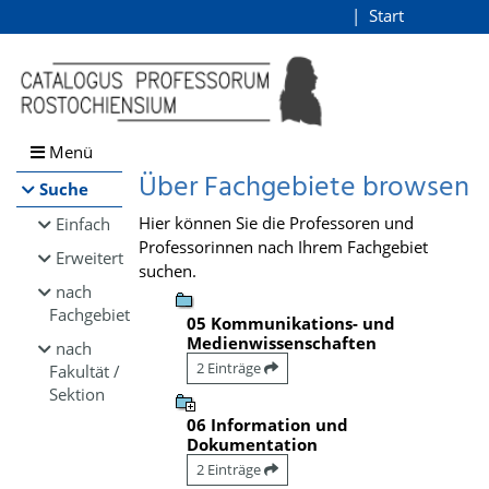
Browsen
Start
Login
direkt zum Inhalt
Menü
Über Fachgebiete browsen
Suche
Hier können Sie die Professoren und
Einfach
Professorinnen nach Ihrem Fachgebiet
Erweitert
suchen.
nach
Fachgebiet
05 Kommunikations- und
Medienwissenschaften
nach
2 Einträge
Fakultät /
Sektion
06 Information und
Dokumentation
2 Einträge