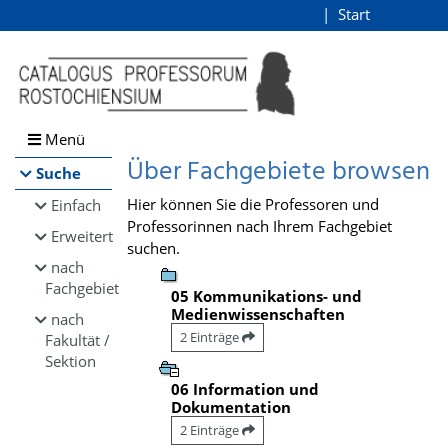
Browsen
Start
Login
direkt zum Inhalt
Menü
Über Fachgebiete browsen
Suche
Hier können Sie die Professoren und
Einfach
Professorinnen nach Ihrem Fachgebiet
Erweitert
suchen.
nach
Fachgebiet
05 Kommunikations- und
Medienwissenschaften
nach
2 Einträge
Fakultät /
Sektion
06 Information und
Dokumentation
2 Einträge