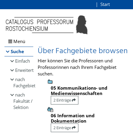
Browsen
Start
Login
direkt zum Inhalt
Menü
Über Fachgebiete browsen
Suche
Hier können Sie die Professoren und
Einfach
Professorinnen nach Ihrem Fachgebiet
Erweitert
suchen.
nach
Fachgebiet
05 Kommunikations- und
Medienwissenschaften
nach
2 Einträge
Fakultät /
Sektion
06 Information und
Dokumentation
2 Einträge