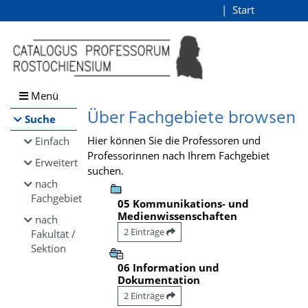
Browsen
Start
Login
direkt zum Inhalt
Menü
Über Fachgebiete browsen
Suche
Hier können Sie die Professoren und
Einfach
Professorinnen nach Ihrem Fachgebiet
Erweitert
suchen.
nach
Fachgebiet
05 Kommunikations- und
Medienwissenschaften
nach
2 Einträge
Fakultät /
Sektion
06 Information und
Dokumentation
2 Einträge