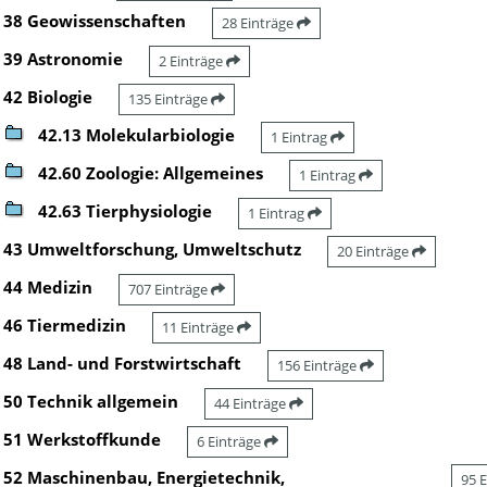
38 Geowissenschaften
28 Einträge
39 Astronomie
2 Einträge
42 Biologie
135 Einträge
42.13 Molekularbiologie
1 Eintrag
42.60 Zoologie: Allgemeines
1 Eintrag
42.63 Tierphysiologie
1 Eintrag
43 Umweltforschung, Umweltschutz
20 Einträge
44 Medizin
707 Einträge
46 Tiermedizin
11 Einträge
48 Land- und Forstwirtschaft
156 Einträge
50 Technik allgemein
44 Einträge
51 Werkstoffkunde
6 Einträge
52 Maschinenbau, Energietechnik,
95 