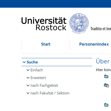
Browsen
direkt zum Inhalt
Start
Personenindex
Über
Suche
Hier kön
Einfach
Erweitert
nach Fachgebiet
nach Fakultät / Sektion