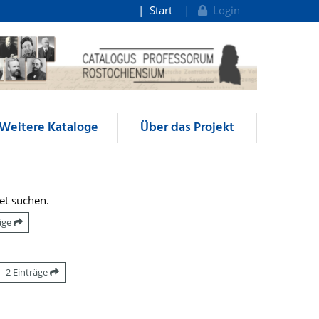
Start
Login
Weitere Kataloge
Über das Projekt
et suchen.
räge
2 Einträge