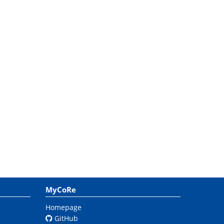
MyCoRe
Homepage
GitHub