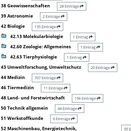
38 Geowissenschaften
28 Einträge
39 Astronomie
2 Einträge
42 Biologie
135 Einträge
42.13 Molekularbiologie
1 Eintrag
42.60 Zoologie: Allgemeines
1 Eintrag
42.63 Tierphysiologie
1 Eintrag
43 Umweltforschung, Umweltschutz
20 Einträge
44 Medizin
707 Einträge
46 Tiermedizin
11 Einträge
48 Land- und Forstwirtschaft
156 Einträge
50 Technik allgemein
44 Einträge
51 Werkstoffkunde
6 Einträge
52 Maschinenbau, Energietechnik,
95 