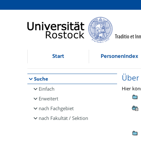
Browsen
direkt zum Inhalt
Start
Personenindex
Über
Suche
Hier kön
Einfach
Erweitert
nach Fachgebiet
nach Fakultät / Sektion