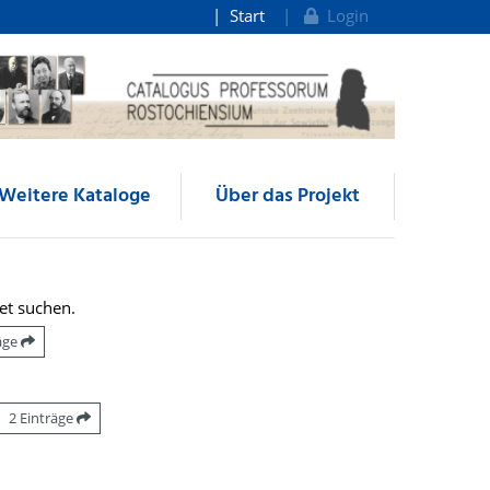
Start
Login
Weitere Kataloge
Über das Projekt
et suchen.
räge
2 Einträge