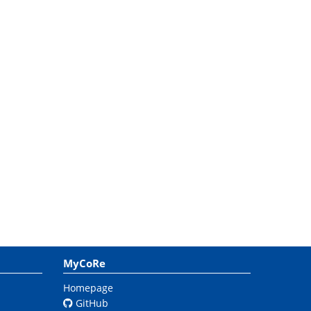
MyCoRe
Homepage
GitHub