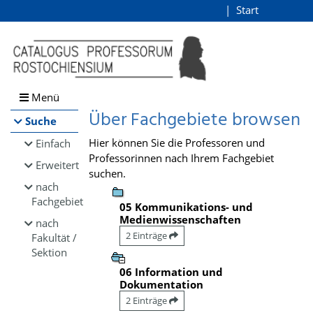
Browsen
Start
Login
direkt zum Inhalt
Menü
Über Fachgebiete browsen
Suche
Hier können Sie die Professoren und
Einfach
Professorinnen nach Ihrem Fachgebiet
Erweitert
suchen.
nach
Fachgebiet
05 Kommunikations- und
Medienwissenschaften
nach
2 Einträge
Fakultät /
Sektion
06 Information und
Dokumentation
2 Einträge