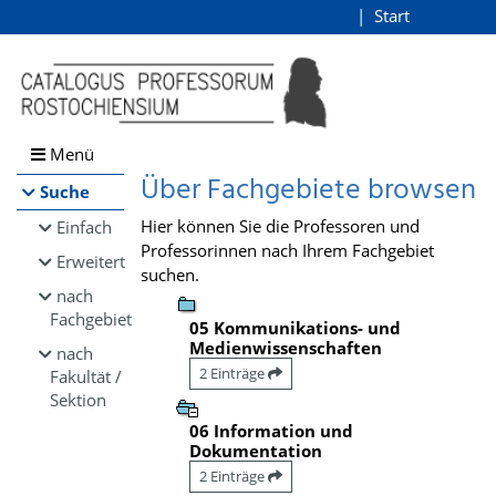
Browsen
Start
Login
direkt zum Inhalt
Menü
Über Fachgebiete browsen
Suche
Hier können Sie die Professoren und
Einfach
Professorinnen nach Ihrem Fachgebiet
Erweitert
suchen.
nach
Fachgebiet
05 Kommunikations- und
Medienwissenschaften
nach
2 Einträge
Fakultät /
Sektion
06 Information und
Dokumentation
2 Einträge