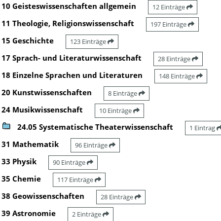
10 Geisteswissenschaften allgemein
12 Einträge
11 Theologie, Religionswissenschaft
197 Einträge
15 Geschichte
123 Einträge
17 Sprach- und Literaturwissenschaft
28 Einträge
18 Einzelne Sprachen und Literaturen
148 Einträge
20 Kunstwissenschaften
8 Einträge
24 Musikwissenschaft
10 Einträge
24.05 Systematische Theaterwissenschaft
1 Eintrag
31 Mathematik
96 Einträge
33 Physik
90 Einträge
35 Chemie
117 Einträge
38 Geowissenschaften
28 Einträge
39 Astronomie
2 Einträge