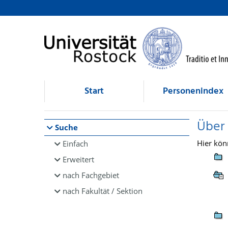
Browsen
direkt zum Inhalt
Start
Personenindex
Über
Suche
Hier kön
Einfach
Erweitert
nach Fachgebiet
nach Fakultät / Sektion