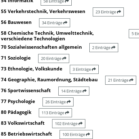
54 Informatik
58 Einträge
55 Verkehrstechnik, Verkehrswesen
23 Einträge
56 Bauwesen
34 Einträge
58 Chemische Technik, Umwelttechnik,
5 E
verschiedene Technologien
70 Sozialwissenschaften allgemein
2 Einträge
71 Soziologie
20 Einträge
73 Ethnologie, Volkskunde
3 Einträge
74 Geographie, Raumordnung, Städtebau
21 Einträge
76 Sportwissenschaft
14 Einträge
77 Psychologie
26 Einträge
80 Pädagogik
113 Einträge
83 Volkswirtschaft
102 Einträge
85 Betriebswirtschaft
100 Einträge