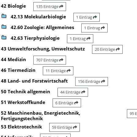
42 Biologie
135 Einträge
42.13 Molekularbiologie
1 Eintrag
42.60 Zoologie: Allgemeines
1 Eintrag
42.63 Tierphysiologie
1 Eintrag
43 Umweltforschung, Umweltschutz
20 Einträge
44 Medizin
707 Einträge
46 Tiermedizin
11 Einträge
48 Land- und Forstwirtschaft
156 Einträge
50 Technik allgemein
44 Einträge
51 Werkstoffkunde
6 Einträge
52 Maschinenbau, Energietechnik,
95 
Fertigungstechnik
53 Elektrotechnik
59 Einträge