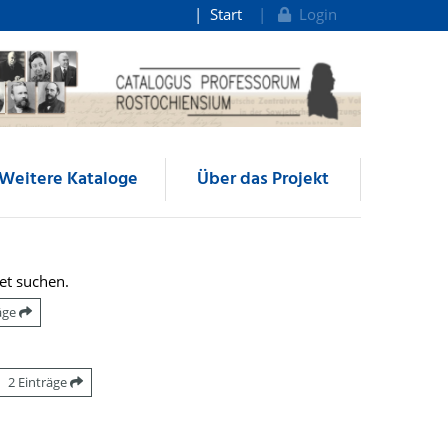
Start
Login
Weitere Kataloge
Über das Projekt
et suchen.
räge
2 Einträge