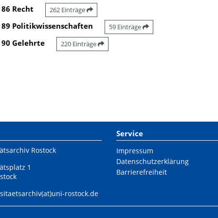
86 Recht
262 Einträge
89 Politikwissenschaften
59 Einträge
90 Gelehrte
220 Einträge
Service
ätsarchiv Rostock
Impressum
Datenschutzerklärung
ätsplatz 1
Barrierefreiheit
stock
sitaetsarchiv(at)uni-rostock.de