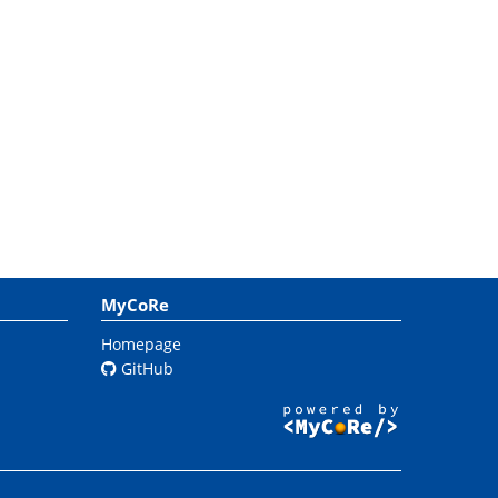
MyCoRe
Homepage
GitHub