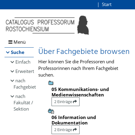
Browsen
Start
Login
direkt zum Inhalt
Menü
Über Fachgebiete browsen
Suche
Hier können Sie die Professoren und
Einfach
Professorinnen nach Ihrem Fachgebiet
Erweitert
suchen.
nach
Fachgebiet
05 Kommunikations- und
Medienwissenschaften
nach
2 Einträge
Fakultät /
Sektion
06 Information und
Dokumentation
2 Einträge