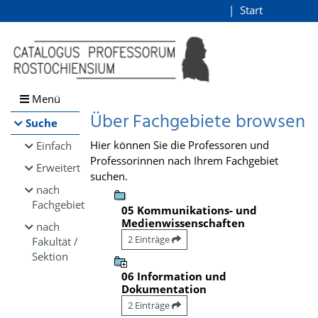
Browsen
Start
Login
direkt zum Inhalt
Menü
Über Fachgebiete browsen
Suche
Hier können Sie die Professoren und
Einfach
Professorinnen nach Ihrem Fachgebiet
Erweitert
suchen.
nach
Fachgebiet
05 Kommunikations- und
Medienwissenschaften
nach
2 Einträge
Fakultät /
Sektion
06 Information und
Dokumentation
2 Einträge