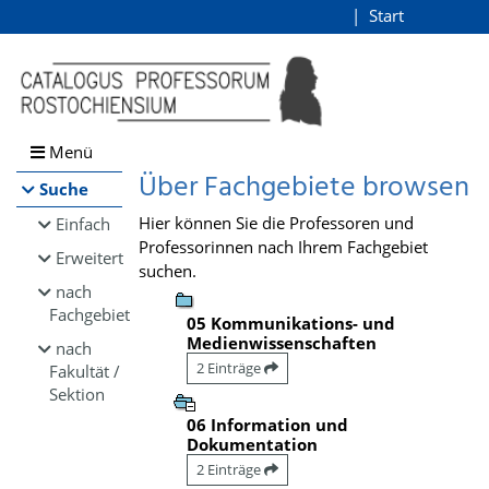
Browsen
Start
Login
direkt zum Inhalt
Menü
Über Fachgebiete browsen
Suche
Hier können Sie die Professoren und
Einfach
Professorinnen nach Ihrem Fachgebiet
Erweitert
suchen.
nach
Fachgebiet
05 Kommunikations- und
Medienwissenschaften
nach
2 Einträge
Fakultät /
Sektion
06 Information und
Dokumentation
2 Einträge