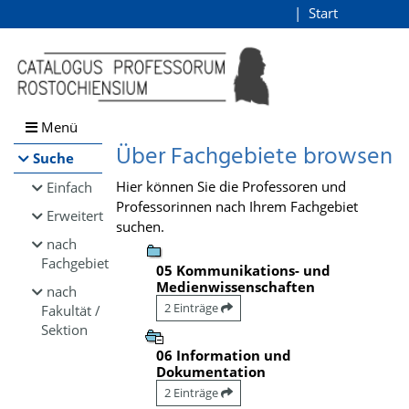
Browsen
Start
Login
direkt zum Inhalt
Menü
Über Fachgebiete browsen
Suche
Hier können Sie die Professoren und
Einfach
Professorinnen nach Ihrem Fachgebiet
Erweitert
suchen.
nach
Fachgebiet
05 Kommunikations- und
Medienwissenschaften
nach
2 Einträge
Fakultät /
Sektion
06 Information und
Dokumentation
2 Einträge