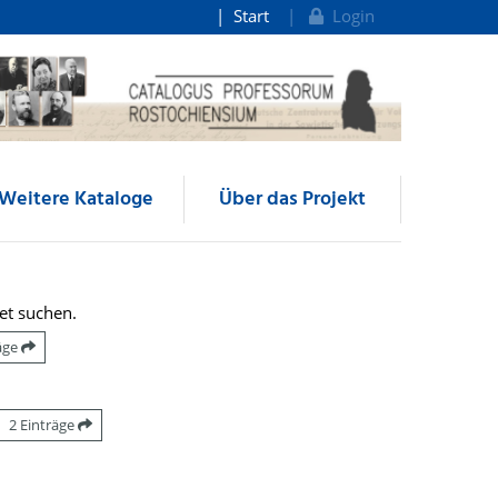
Start
Login
Weitere Kataloge
Über das Projekt
et suchen.
räge
2 Einträge