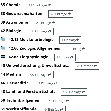
35 Chemie
117 Einträge
38 Geowissenschaften
28 Einträge
39 Astronomie
2 Einträge
42 Biologie
135 Einträge
42.13 Molekularbiologie
1 Eintrag
42.60 Zoologie: Allgemeines
1 Eintrag
42.63 Tierphysiologie
1 Eintrag
43 Umweltforschung, Umweltschutz
20 Einträge
44 Medizin
707 Einträge
46 Tiermedizin
11 Einträge
48 Land- und Forstwirtschaft
156 Einträge
50 Technik allgemein
44 Einträge
51 Werkstoffkunde
6 Einträge