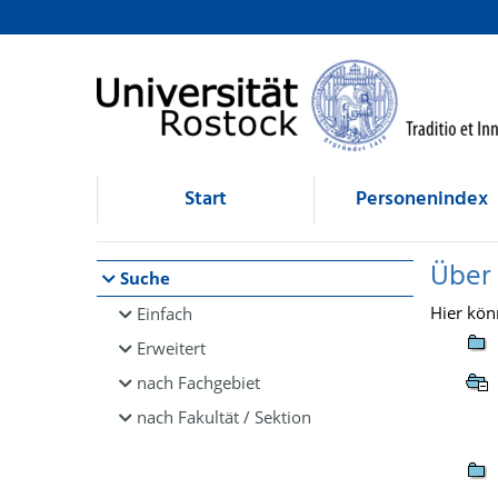
Browsen
direkt zum Inhalt
Start
Personenindex
Über
Suche
Hier kön
Einfach
Erweitert
nach Fachgebiet
nach Fakultät / Sektion