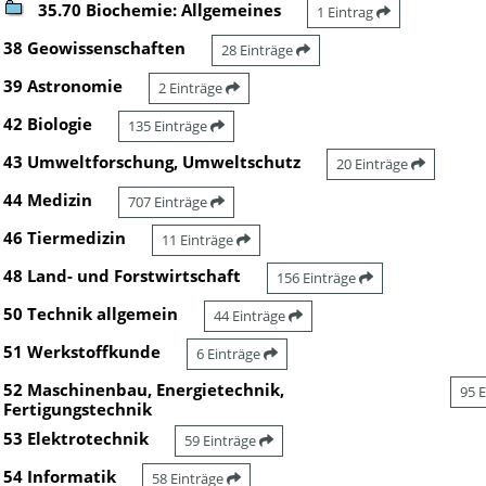
35.70 Biochemie: Allgemeines
1 Eintrag
38 Geowissenschaften
28 Einträge
39 Astronomie
2 Einträge
42 Biologie
135 Einträge
43 Umweltforschung, Umweltschutz
20 Einträge
44 Medizin
707 Einträge
46 Tiermedizin
11 Einträge
48 Land- und Forstwirtschaft
156 Einträge
50 Technik allgemein
44 Einträge
51 Werkstoffkunde
6 Einträge
52 Maschinenbau, Energietechnik,
95 
Fertigungstechnik
53 Elektrotechnik
59 Einträge
54 Informatik
58 Einträge