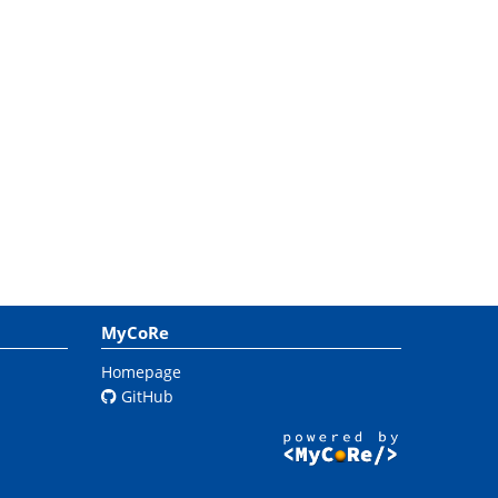
MyCoRe
Homepage
GitHub