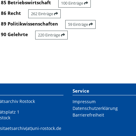
85 Betriebswirtschaft
100 Einträge
86 Recht
262 Einträge
89 Politikwissenschaften
59 Einträge
90 Gelehrte
220 Einträge
Service
ätsarchiv Rostock
Impressum
Datenschutzerklärung
ätsplatz 1
Barrierefreiheit
stock
sitaetsarchiv(at)uni-rostock.de