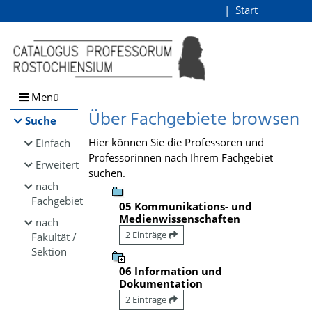
Browsen
Start
Login
direkt zum Inhalt
Menü
Über Fachgebiete browsen
Suche
Hier können Sie die Professoren und
Einfach
Professorinnen nach Ihrem Fachgebiet
Erweitert
suchen.
nach
Fachgebiet
05 Kommunikations- und
Medienwissenschaften
nach
2 Einträge
Fakultät /
Sektion
06 Information und
Dokumentation
2 Einträge