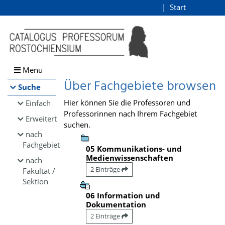
Browsen
Start
Login
direkt zum Inhalt
Menü
Über Fachgebiete browsen
Suche
Hier können Sie die Professoren und
Einfach
Professorinnen nach Ihrem Fachgebiet
Erweitert
suchen.
nach
Fachgebiet
05 Kommunikations- und
Medienwissenschaften
nach
2 Einträge
Fakultät /
Sektion
06 Information und
Dokumentation
2 Einträge