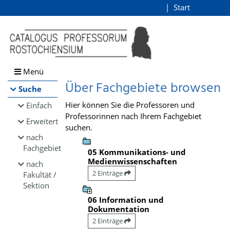
Browsen
Start
Login
direkt zum Inhalt
Menü
Über Fachgebiete browsen
Suche
Hier können Sie die Professoren und
Einfach
Professorinnen nach Ihrem Fachgebiet
Erweitert
suchen.
nach
Fachgebiet
05 Kommunikations- und
Medienwissenschaften
nach
2 Einträge
Fakultät /
Sektion
06 Information und
Dokumentation
2 Einträge