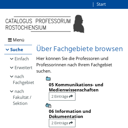
Browsen
Start
Login
direkt zum Inhalt
Menü
Über Fachgebiete browsen
Suche
Hier können Sie die Professoren und
Einfach
Professorinnen nach Ihrem Fachgebiet
Erweitert
suchen.
nach
Fachgebiet
05 Kommunikations- und
Medienwissenschaften
nach
2 Einträge
Fakultät /
Sektion
06 Information und
Dokumentation
2 Einträge