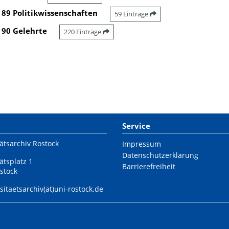
89 Politikwissenschaften
59 Einträge
90 Gelehrte
220 Einträge
Service
ätsarchiv Rostock
Impressum
Datenschutzerklärung
ätsplatz 1
Barrierefreiheit
stock
sitaetsarchiv(at)uni-rostock.de