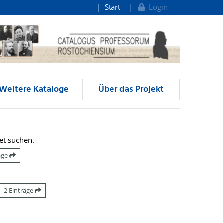
Start
Login
Weitere Kataloge
Über das Projekt
et suchen.
räge
2 Einträge