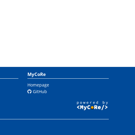
MyCoRe
Homepage
GitHub