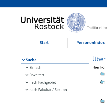
Browsen
direkt zum Inhalt
Start
Personenindex
Über
Suche
Hier kön
Einfach
Erweitert
nach Fachgebiet
nach Fakultät / Sektion