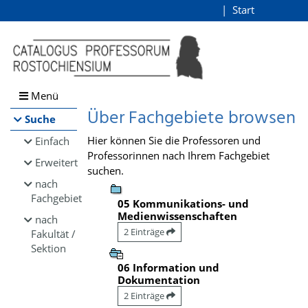
Browsen
Start
Login
direkt zum Inhalt
Menü
Über Fachgebiete browsen
Suche
Hier können Sie die Professoren und
Einfach
Professorinnen nach Ihrem Fachgebiet
Erweitert
suchen.
nach
Fachgebiet
05 Kommunikations- und
Medienwissenschaften
nach
2 Einträge
Fakultät /
Sektion
06 Information und
Dokumentation
2 Einträge