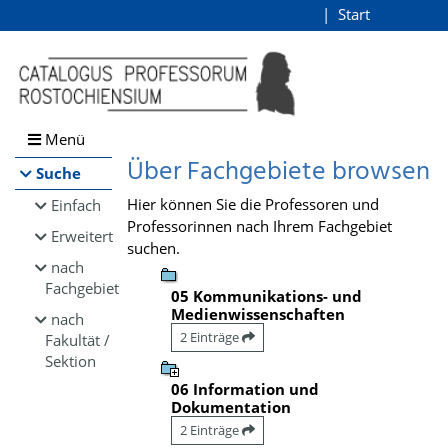
Browsen
Start
Login
direkt zum Inhalt
Menü
Über Fachgebiete browsen
Suche
Hier können Sie die Professoren und
Einfach
Professorinnen nach Ihrem Fachgebiet
Erweitert
suchen.
nach
Fachgebiet
05 Kommunikations- und
Medienwissenschaften
nach
2 Einträge
Fakultät /
Sektion
06 Information und
Dokumentation
2 Einträge