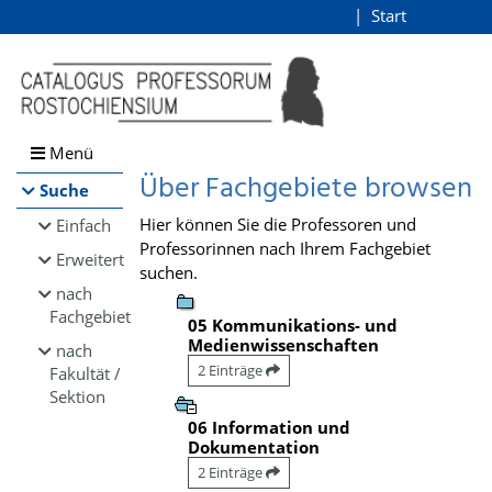
Browsen
Start
Login
direkt zum Inhalt
Menü
Über Fachgebiete browsen
Suche
Hier können Sie die Professoren und
Einfach
Professorinnen nach Ihrem Fachgebiet
Erweitert
suchen.
nach
Fachgebiet
05 Kommunikations- und
Medienwissenschaften
nach
2 Einträge
Fakultät /
Sektion
06 Information und
Dokumentation
2 Einträge