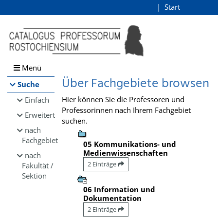
Browsen
Start
Login
direkt zum Inhalt
Menü
Über Fachgebiete browsen
Suche
Hier können Sie die Professoren und
Einfach
Professorinnen nach Ihrem Fachgebiet
Erweitert
suchen.
nach
Fachgebiet
05 Kommunikations- und
Medienwissenschaften
nach
2 Einträge
Fakultät /
Sektion
06 Information und
Dokumentation
2 Einträge