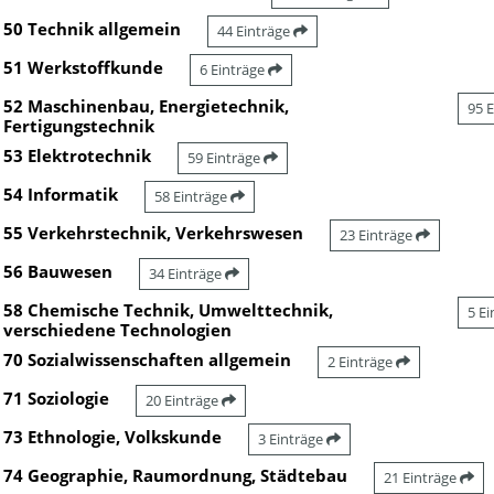
50 Technik allgemein
44 Einträge
51 Werkstoffkunde
6 Einträge
52 Maschinenbau, Energietechnik,
95 
Fertigungstechnik
53 Elektrotechnik
59 Einträge
54 Informatik
58 Einträge
55 Verkehrstechnik, Verkehrswesen
23 Einträge
56 Bauwesen
34 Einträge
58 Chemische Technik, Umwelttechnik,
5 E
verschiedene Technologien
70 Sozialwissenschaften allgemein
2 Einträge
71 Soziologie
20 Einträge
73 Ethnologie, Volkskunde
3 Einträge
74 Geographie, Raumordnung, Städtebau
21 Einträge