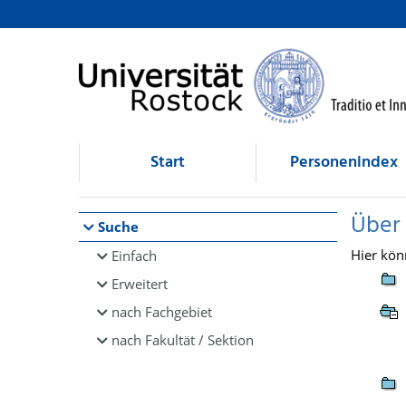
Browsen
direkt zum Inhalt
Start
Personenindex
Über
Suche
Hier kön
Einfach
Erweitert
nach Fachgebiet
nach Fakultät / Sektion