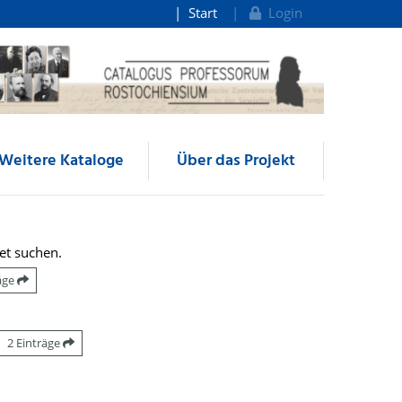
Start
Login
Weitere Kataloge
Über das Projekt
et suchen.
räge
2 Einträge