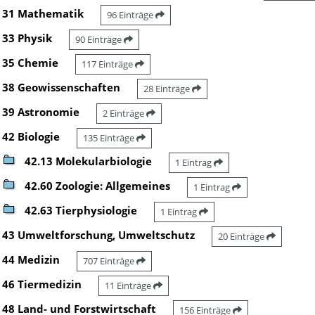
31 Mathematik
96 Einträge
33 Physik
90 Einträge
35 Chemie
117 Einträge
38 Geowissenschaften
28 Einträge
39 Astronomie
2 Einträge
42 Biologie
135 Einträge
42.13 Molekularbiologie
1 Eintrag
42.60 Zoologie: Allgemeines
1 Eintrag
42.63 Tierphysiologie
1 Eintrag
43 Umweltforschung, Umweltschutz
20 Einträge
44 Medizin
707 Einträge
46 Tiermedizin
11 Einträge
48 Land- und Forstwirtschaft
156 Einträge