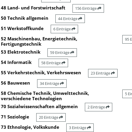
48 Land- und Forstwirtschaft
156 Einträge
50 Technik allgemein
44 Einträge
51 Werkstoffkunde
6 Einträge
52 Maschinenbau, Energietechnik,
95 
Fertigungstechnik
53 Elektrotechnik
59 Einträge
54 Informatik
58 Einträge
55 Verkehrstechnik, Verkehrswesen
23 Einträge
56 Bauwesen
34 Einträge
58 Chemische Technik, Umwelttechnik,
5 E
verschiedene Technologien
70 Sozialwissenschaften allgemein
2 Einträge
71 Soziologie
20 Einträge
73 Ethnologie, Volkskunde
3 Einträge