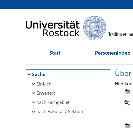
Browsen
direkt zum Inhalt
Start
Personenindex
Über
Suche
Hier kön
Einfach
Erweitert
nach Fachgebiet
nach Fakultät / Sektion