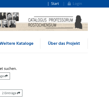
Start
Login
Weitere Kataloge
Über das Projekt
et suchen.
räge
2 Einträge